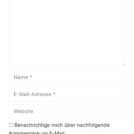
Kommentar
Name
E-
Mail-
Adresse
Website
Benachrichtige mich über nachfolgende
Kommentare via E-Mail.