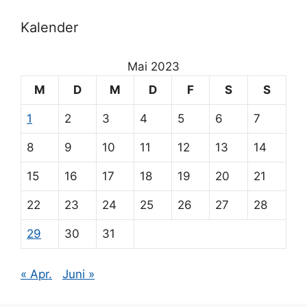
:
Kalender
Mai 2023
M
D
M
D
F
S
S
1
2
3
4
5
6
7
8
9
10
11
12
13
14
15
16
17
18
19
20
21
22
23
24
25
26
27
28
29
30
31
« Apr.
Juni »