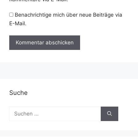
Benachrichtige mich über neue Beiträge via
E-Mail.
A
l
t
e
r
Suche
n
a
Suchen
t
nach:
i
v
e