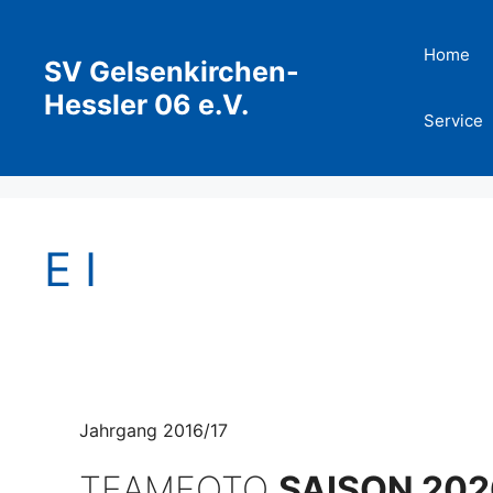
Zum
Inhalt
Home
SV Gelsenkirchen-
springen
Hessler 06 e.V.
Service
E I
Jahrgang 2016/17
TEAMFOTO
SAISON 202