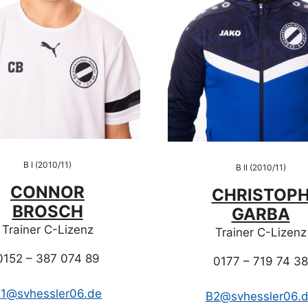
B I (2010/11)
B II (2010/11)
CONNOR
CHRISTOP
BROSCH
GARBA
Trainer C-Lizenz
Trainer C-Lizenz
0152 – 387 074 89
0177 – 719 74 38
1@svhessler06.de
B2@svhessler06.