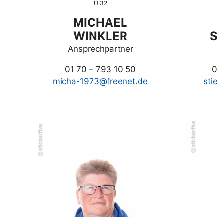
Ü 32
MICHAEL
WINKLER
S
Ansprechpartner
01 70 – 793 10 50
0
micha-1973@freenet.de
sti