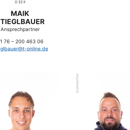
Ü 32 II
MAIK
TIEGLBAUER
Ansprechpartner
1 76 – 200 463 06
eglbauer@t-online.de