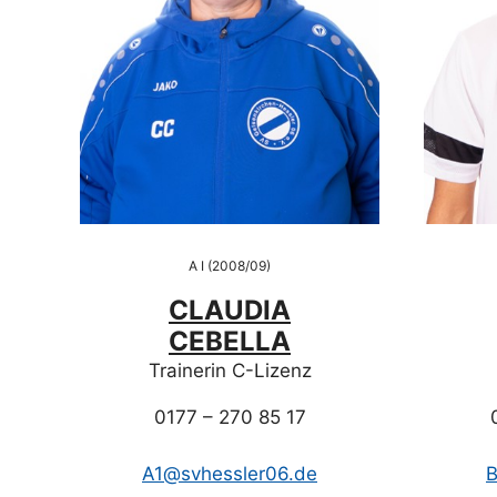
A I (2008/09)
CLAUDIA
CEBELLA
Trainerin C-Lizenz
0177 – 270 85 17
A1@svhessler06.de
B