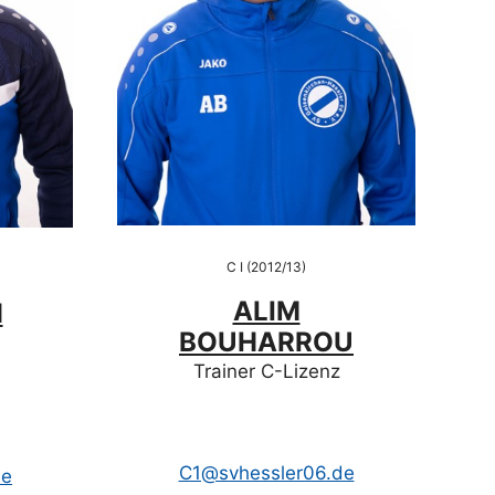
C I (2012/13)
ALIM
H
BOUHARROU
Trainer C-Lizenz
C1@svhessler06.de
de