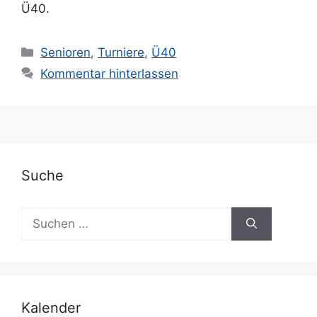
Ü40.
Kategorien
Senioren
,
Turniere
,
Ü40
Kommentar hinterlassen
Suche
Suchen
nach:
Kalender