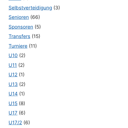
Selbstverteidigung
(3)
Senioren
(66)
Sponsoren
(5)
Transfers
(15)
Turniere
(11)
U10
(2)
U11
(2)
U12
(1)
U13
(2)
U14
(1)
U15
(8)
U17
(6)
U17/2
(6)