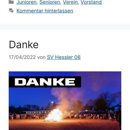
Kategorien
Junioren
,
Senioren
,
Verein
,
Vorstand
Kommentar hinterlassen
Danke
17/04/2022
von
SV Hessler 06