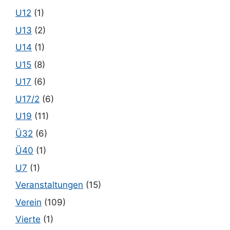
U12
(1)
U13
(2)
U14
(1)
U15
(8)
U17
(6)
U17/2
(6)
U19
(11)
Ü32
(6)
Ü40
(1)
U7
(1)
Veranstaltungen
(15)
Verein
(109)
Vierte
(1)