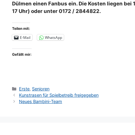
Dülmen einen Fanbus ein.
Die Kosten liegen bei
17 Uhr) oder unter 0172 / 2844822.
Teilen mit:
E-Mail
WhatsApp
Gefällt mir:
Kategorien
Erste
,
Senioren
Kunstrasen für Spielbetreib freigegeben
Neues Bambini-Team