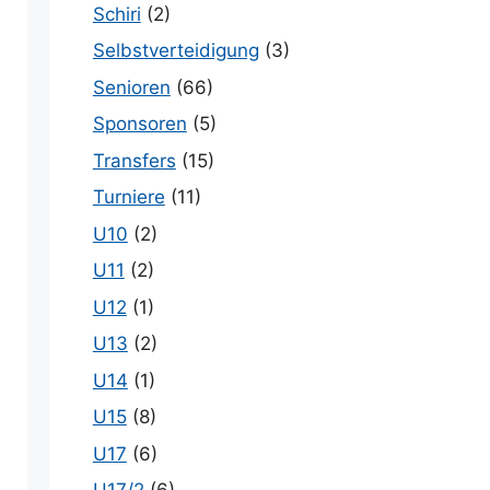
Schiri
(2)
Selbstverteidigung
(3)
Senioren
(66)
Sponsoren
(5)
Transfers
(15)
Turniere
(11)
U10
(2)
U11
(2)
U12
(1)
U13
(2)
U14
(1)
U15
(8)
U17
(6)