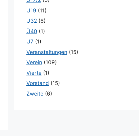
U17/2
(6)
U19
(11)
Ü32
(6)
Ü40
(1)
U7
(1)
Veranstaltungen
(15)
Verein
(109)
Vierte
(1)
Vorstand
(15)
Zweite
(6)