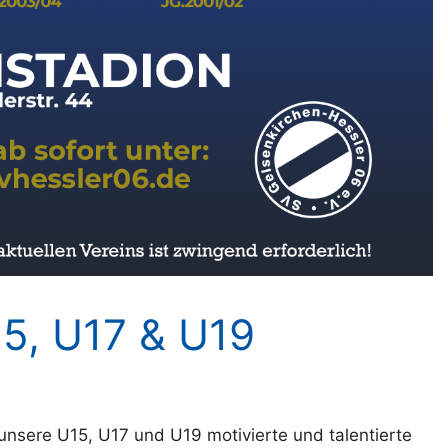
15, U17 & U19
nsere U15, U17 und U19 motivierte und talentierte