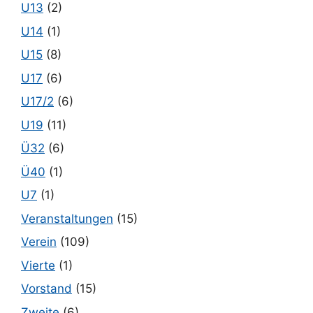
U13
(2)
U14
(1)
U15
(8)
U17
(6)
U17/2
(6)
U19
(11)
Ü32
(6)
Ü40
(1)
U7
(1)
Veranstaltungen
(15)
Verein
(109)
Vierte
(1)
Vorstand
(15)
Zweite
(6)