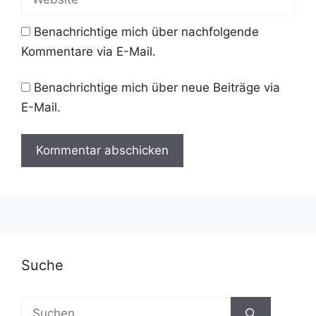
Benachrichtige mich über nachfolgende
Kommentare via E-Mail.
Benachrichtige mich über neue Beiträge via
E-Mail.
A
l
t
e
r
Suche
n
a
Suchen
t