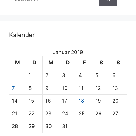
nach:
i
v
e
:
Kalender
Januar 2019
M
D
M
D
F
S
S
1
2
3
4
5
6
7
8
9
10
11
12
13
14
15
16
17
18
19
20
21
22
23
24
25
26
27
28
29
30
31