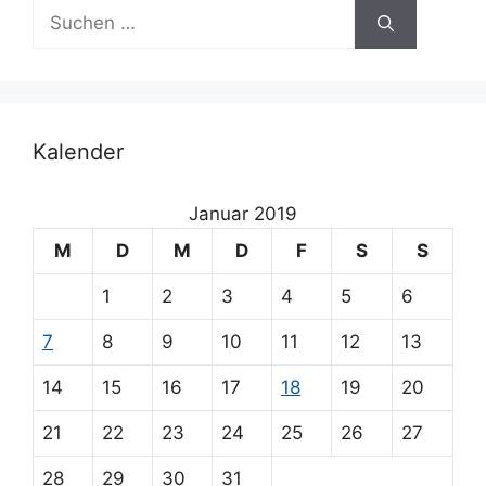
Suchen
t
nach:
i
v
e
:
Kalender
Januar 2019
M
D
M
D
F
S
S
1
2
3
4
5
6
7
8
9
10
11
12
13
14
15
16
17
18
19
20
21
22
23
24
25
26
27
28
29
30
31