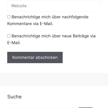
Adresse
Website
Benachrichtige mich über nachfolgende
Kommentare via E-Mail.
Benachrichtige mich über neue Beiträge via
E-Mail.
A
l
t
e
r
Suche
n
a