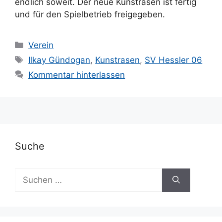
endlich soweit. Der neue Kunstrasen ist fertig
und für den Spielbetrieb freigegeben.
Kategorien
Verein
Schlagwörter
Ilkay Gündogan
,
Kunstrasen
,
SV Hessler 06
Kommentar hinterlassen
Suche
Suchen
nach: