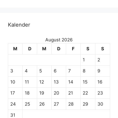
v
e
:
Kalender
August 2026
M
D
M
D
F
S
S
1
2
3
4
5
6
7
8
9
10
11
12
13
14
15
16
17
18
19
20
21
22
23
24
25
26
27
28
29
30
31