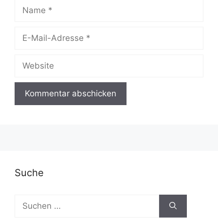
Name
E-
Mail-
Adresse
Website
A
l
t
e
r
Suche
n
a
Suchen
t
nach:
i