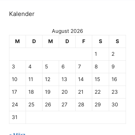
:
Kalender
August 2026
M
D
M
D
F
S
S
1
2
3
4
5
6
7
8
9
10
11
12
13
14
15
16
17
18
19
20
21
22
23
24
25
26
27
28
29
30
31