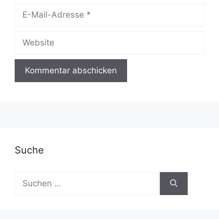
E-
Mail-
Adresse
Website
A
l
t
e
r
Suche
n
a
Suchen
t
nach:
i
v
e