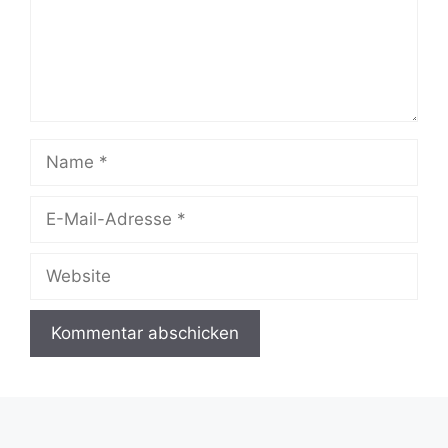
Name
E-
Mail-
Adresse
Website
A
l
t