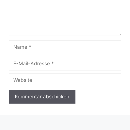
Name
E-
Mail-
Adresse
Website
A
l
t