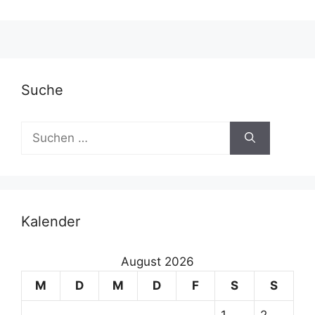
A
l
t
e
r
Suche
n
a
Suchen
t
nach:
i
v
e
:
Kalender
August 2026
M
D
M
D
F
S
S
1
2