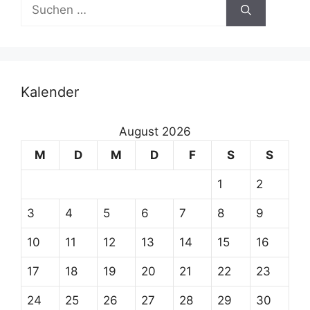
Suchen
t
nach:
i
v
e
:
Kalender
August 2026
M
D
M
D
F
S
S
1
2
3
4
5
6
7
8
9
10
11
12
13
14
15
16
17
18
19
20
21
22
23
24
25
26
27
28
29
30