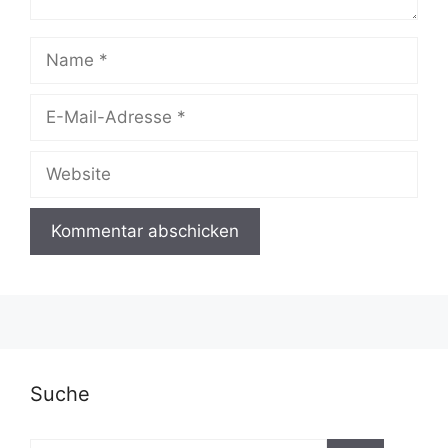
Name
E-
Mail-
Adresse
Website
A
l
t
e
r
Suche
n
a