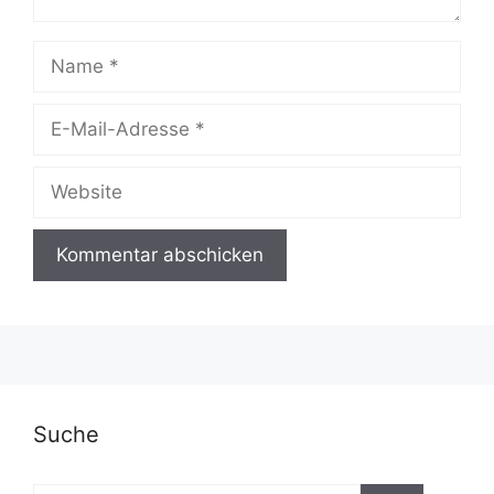
Name
E-
Mail-
Adresse
Website
A
l
t
e
r
Suche
n
a