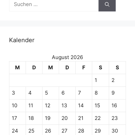
Suchen
t
nach:
i
v
e
:
Kalender
August 2026
M
D
M
D
F
S
S
1
2
3
4
5
6
7
8
9
10
11
12
13
14
15
16
17
18
19
20
21
22
23
24
25
26
27
28
29
30