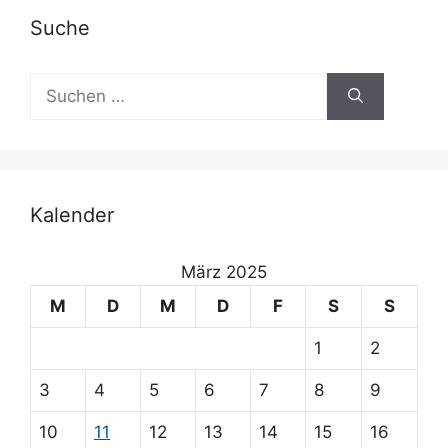
r
Suche
n
a
Suchen
t
nach:
i
v
e
:
Kalender
März 2025
M
D
M
D
F
S
S
1
2
3
4
5
6
7
8
9
10
11
12
13
14
15
16