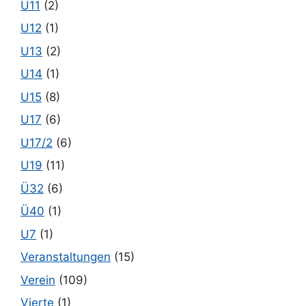
U11
(2)
U12
(1)
U13
(2)
U14
(1)
U15
(8)
U17
(6)
U17/2
(6)
U19
(11)
Ü32
(6)
Ü40
(1)
U7
(1)
Veranstaltungen
(15)
Verein
(109)
Vierte
(1)