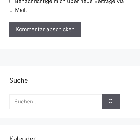
Benachrichtige mich über neue Beiträge via
E-Mail.
A
l
t
e
r
Suche
n
a
Suchen
t
nach:
i
v
e
:
Kalender