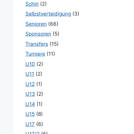
Schiri
(2)
Selbstverteidigung
(3)
Senioren
(66)
Sponsoren
(5)
Transfers
(15)
Turniere
(11)
U10
(2)
U11
(2)
U12
(1)
U13
(2)
U14
(1)
U15
(8)
U17
(6)