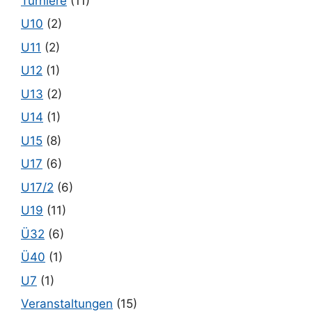
Turniere
(11)
U10
(2)
U11
(2)
U12
(1)
U13
(2)
U14
(1)
U15
(8)
U17
(6)
U17/2
(6)
U19
(11)
Ü32
(6)
Ü40
(1)
U7
(1)
Veranstaltungen
(15)