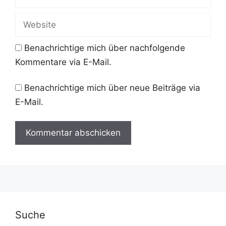
Mail-
Adresse
Website
Benachrichtige mich über nachfolgende
Kommentare via E-Mail.
Benachrichtige mich über neue Beiträge via
E-Mail.
A
l
t
e
r
Suche
n