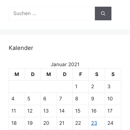
a
Suchen
t
nach:
i
v
e
:
Kalender
Januar 2021
M
D
M
D
F
S
S
1
2
3
4
5
6
7
8
9
10
11
12
13
14
15
16
17
18
19
20
21
22
23
24