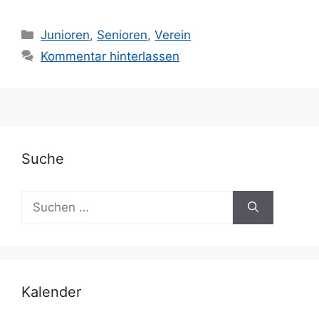
Kategorien
Junioren
,
Senioren
,
Verein
Kommentar hinterlassen
Suche
Suchen
nach:
Kalender