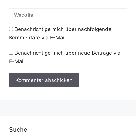
Mail-
Adresse
Website
Benachrichtige mich über nachfolgende
Kommentare via E-Mail.
Benachrichtige mich über neue Beiträge via
E-Mail.
A
l
t
e
r
Suche
n