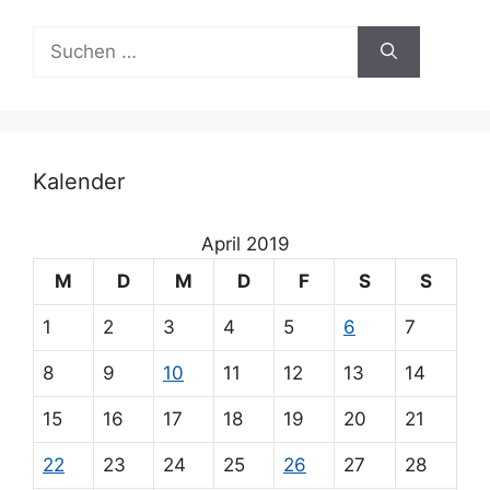
a
Suchen
t
nach:
i
v
e
:
Kalender
April 2019
M
D
M
D
F
S
S
1
2
3
4
5
6
7
8
9
10
11
12
13
14
15
16
17
18
19
20
21
22
23
24
25
26
27
28