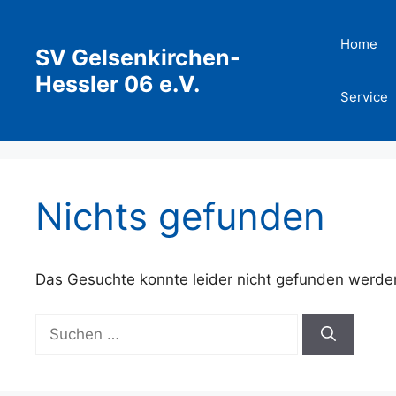
Zum
Inhalt
Home
SV Gelsenkirchen-
springen
Hessler 06 e.V.
Service
Nichts gefunden
Das Gesuchte konnte leider nicht gefunden werden. 
Suchen
nach: