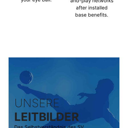
and-play networks
after installed
base benefits.
UNSERE
LEITBILDER
Das Selbstverständnis des SV