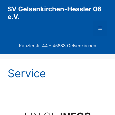
Zum
SV Gelsenkirchen-Hessler 06
Inhalt
e.V.
springen
Menü
Kanzlerstr. 44 -
45883 Gelsenkirchen
Service
SV Ge-Hessler 06 e.V.